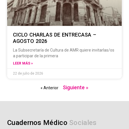
CICLO CHARLAS DE ENTRECASA –
AGOSTO 2026
La Subsecretaría de Cultura de AMR quiere invitarlas/os
a participar de la primera
LEER MÁS »
22 de julio de 2026
Siguiente »
« Anterior
Cuadernos Médico
S
o
c
i
a
l
e
s