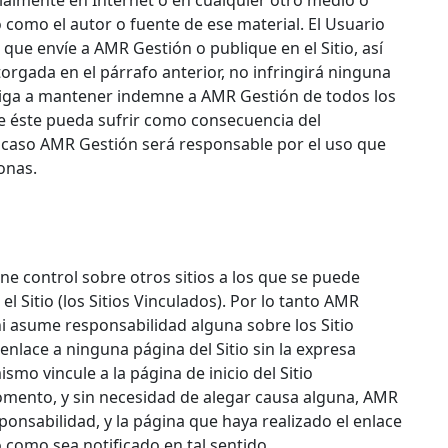
cialmente en Internet o en cualquier otro medio o
 como el autor o fuente de ese material. El Usuario
que envíe a AMR Gestión o publique en el Sitio, así
torgada en el párrafo anterior, no infringirá ninguna
liga a mantener indemne a AMR Gestión de todos los
que éste pueda sufrir como consecuencia del
 caso AMR Gestión será responsable por el uso que
onas.
e control sobre otros sitios a los que se puede
el Sitio (los Sitios Vinculados). Por lo tanto AMR
i asume responsabilidad alguna sobre los Sitio
enlace a ninguna página del Sitio sin la expresa
smo vincule a la página de inicio del Sitio
omento, y sin necesidad de alegar causa alguna, AMR
sponsabilidad, y la página que haya realizado el enlace
como sea notificado en tal sentido.